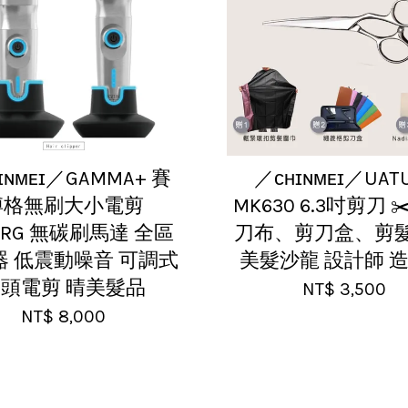
ɪɴᴍᴇɪ／GAMMA+ 賽
／ᴄʜɪɴᴍᴇɪ／UAT
博格無刷大小電剪
MK630 6.3吋剪刀 ✂
ORG 無碳刷馬達 全區
刀布、剪刀盒、剪
器 低震動噪音 可調式
美髮沙龍 設計師 
頭電剪 晴美髮品
NT$ 3,500
NT$ 8,000