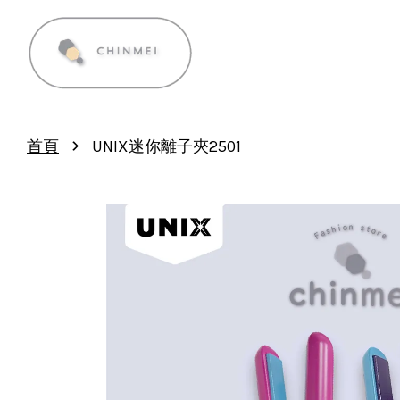
›
首頁
UNIX迷你離子夾2501