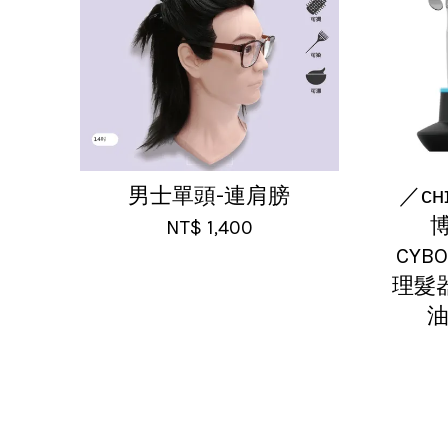
男士單頭-連肩膀
／ᴄʜ
NT$ 1,400
CYB
理髮
油