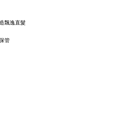
造飄逸直髮
保管