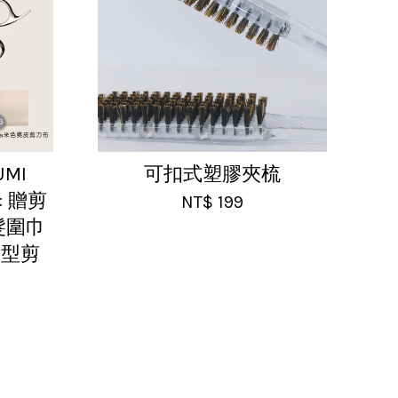
UMI
可扣式塑膠夾梳
️ 贈剪
NT$ 199
髮圍巾
造型剪