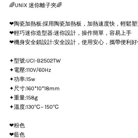
🌈UNIX 迷你離子夾🌈
❤陶瓷加熱板:採用陶瓷加熱板，加熱速度快，輕鬆塑
❤輕巧迷你造型器:迷你設計，操作簡單，容易上手
❤機身安全鎖設計:安全設計，使用安心，攜帶便利好
✦型號:UCI-B2502TW
✦電壓:110V/60Hz
✦功率:15w
✦尺寸:160*10*18mm
✦重量:158g
✦溫度:130℃~ 150℃
❤粉色
❤藍色