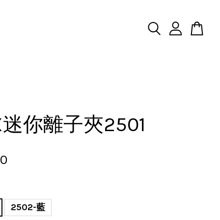
IX迷你離子夾2501
00
2502-藍