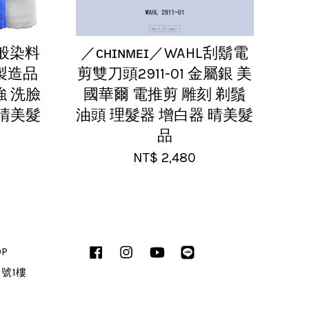
一般染料
／ᴄʜɪɴᴍᴇɪ／WAHL刮鬍電
灣製造品
剪雙刀頭2911-01 金屬銀 美
強 洗臉
國華爾 電推剪 雕刻 剃鬚
 晴美髮
油頭 理髮器 增白器 晴美髮
品
NT$ 2,480
OP
Facebook
Instagram
YouTube
Line
1號1樓