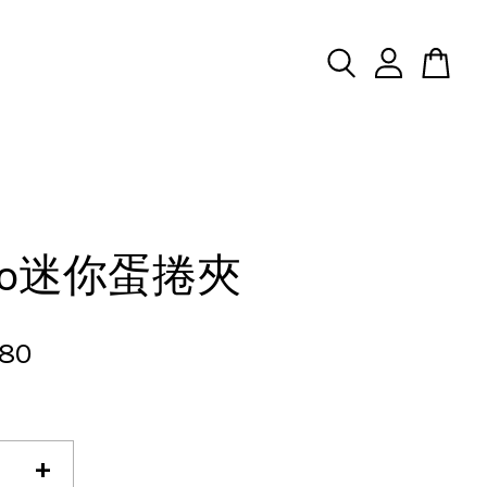
ngo迷你蛋捲夾
880
+