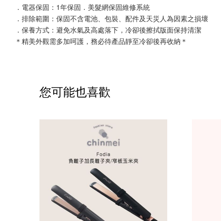
．電器保固：1年保固．美髮網保固維修系統
．排除範圍：保固不含電池、包裝、配件及天災人為因素之損壞
．保養方式：避免水氣及高處落下，冷卻後擦拭版面保持清潔
＊精美外觀需多加呵護，務必待產品靜至冷卻後再收納＊
您可能也喜歡