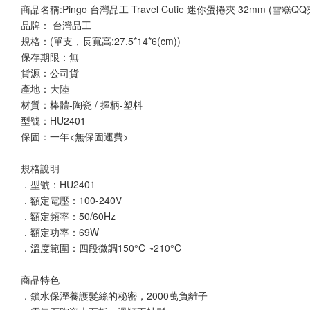
商品名稱:Pingo 台灣品⼯ Travel Cutie 迷你蛋捲夾 32mm (雪糕QQ
品牌： 台灣品工
規格：(單支，長寬高:27.5*14*6(cm)) 
保存期限：無
貨源：公司貨
產地：大陸
材質：棒體-陶瓷 / 握柄-塑料
型號：HU2401
保固：一年<無保固運費>
規格說明
．型號：HU2401
．額定電壓：100-240V
．額定頻率：50/60Hz
．額定功率：69W
．溫度範圍：四段微調150°C ~210°C
商品特色
．鎖水保溼養護髮絲的秘密，2000萬負離子