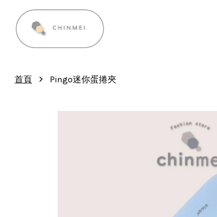
›
首頁
Pingo迷你蛋捲夾