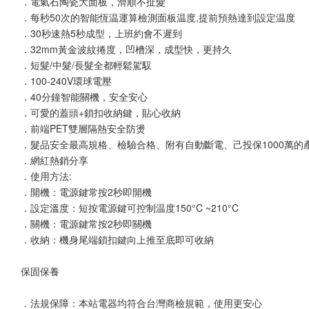
．電氣石陶瓷大面板，滑順不扯髮
．每秒50次的智能恆温運算檢測面板温度,提前預熱達到設定温度
．30秒速熱5秒成型，上班約會不遲到
．32mm黃金波紋捲度，凹槽深，成型快，更持久
．短髮/中髮/長髮全都輕鬆駕馭
．100-240V環球電壓
．40分鐘智能關機，安全安心
．可愛的蓋頭+鎖扣收納鍵，貼心收納
．前端PET雙層隔熱安全防燙
．髮品安全最高規格、檢驗合格、附有自動斷電、己投保1000萬的
．網紅熱銷分享
．使用方法:
．開機：電源鍵常按2秒即開機
．設定溫度：短按電源鍵可控制温度150°C ~210°C
．關機：電源鍵常按2秒即關機
．收納：機身尾端鎖扣鍵向上推至底即可收納
保固保養
．法規保障：本站電器均符合台灣商檢規範，使用更安心