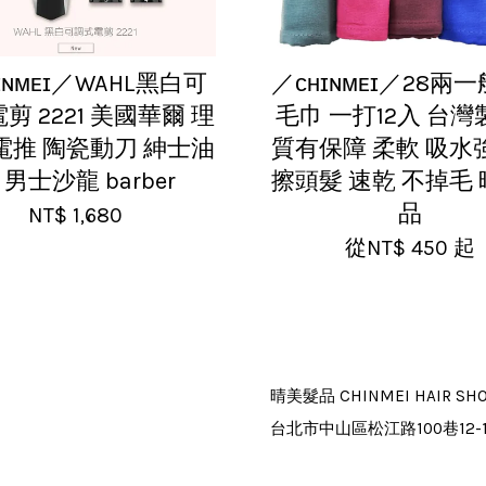
ɪɴᴍᴇɪ／WAHL黑白可
／ᴄʜɪɴᴍᴇɪ／28兩
剪 2221 美國華爾 理
毛巾 一打12入 台
電推 陶瓷動刀 紳士油
質有保障 柔軟 吸水
 男士沙龍 barber
擦頭髮 速乾 不掉毛
品
NT$ 1,680
從
NT$ 450
起
晴美髮品 CHINMEI HAIR SH
台北市中山區松江路100巷12-