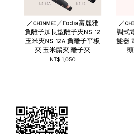
／ᴄʜɪɴᴍᴇɪ／Fodia富麗雅
／ᴄʜ
負離子加長型離子夾NS-12
調式電
玉米夾NS-12A 負離子平板
髮器 
夾 玉米鬚夾 離子夾
頭
NT$ 1,050