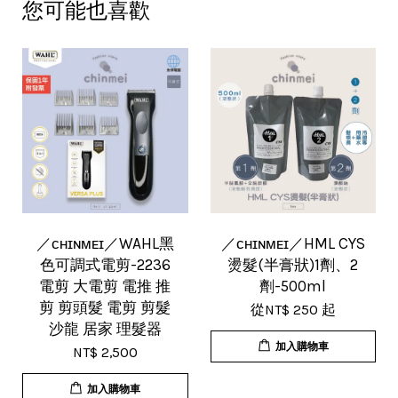
您可能也喜歡
／ᴄʜɪɴᴍᴇɪ／WAHL黑
／ᴄʜɪɴᴍᴇɪ／HML CYS
色可調式電剪-2236
燙髮(半膏狀)1劑、2
電剪 大電剪 電推 推
劑-500ml
剪 剪頭髮 電剪 剪髮
從
NT$ 250
起
沙龍 居家 理髮器
加入購物車
NT$ 2,500
加入購物車