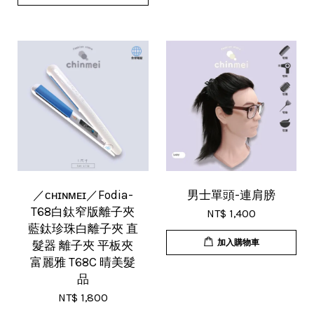
／ᴄʜɪɴᴍᴇɪ／Fodia-
男士單頭-連肩膀
T68白鈦窄版離子夾
NT$ 1,400
藍鈦珍珠白離子夾 直
加入購物車
髮器 離子夾 平板夾
富麗雅 T68C 晴美髮
品
NT$ 1,800