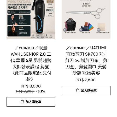
／ᴄʜɪɴᴍᴇɪ／限量
／ᴄʜɪɴᴍᴇɪ／UATUMI
WAHL SENIOR 2.0 二
寵物剪刀 SK700 7吋
代 華爾 5星 男髮趨勢
剪刀 ✂️ 贈剪刀布、剪
大師發表課程 剪髮
刀盒、剪髮圍巾 美髮
《此商品限宅配 先付
沙龍 寵物美容
款》
NT$ 2,500
NT$ 8,000
加入購物車
NT$ 8,800
-9.1%
加入購物車