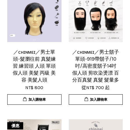
／ᴄʜɪɴᴍᴇɪ／男士單
／ᴄʜɪɴᴍᴇɪ／男士鬍子
頭-髮瀏往前 真髮練
單頭-919帶鬍子/10
習 練習頭 人頭 單頭
吋/高密度鬍子14吋
假人頭 美髮 丙級 美
假人頭 剪吹染燙漂 百
容 美髮人頭
分百真髮 真髮 髮量多
NT$ 800
從
NT$ 700
起
加入購物車
加入購物車
優惠