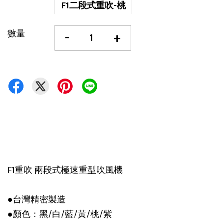
F1二段式重吹-桃
數量
-
+
F1重吹 兩段式極速重型吹風機
●台灣精密製造
●顏色：黑/白/藍/黃/桃/紫