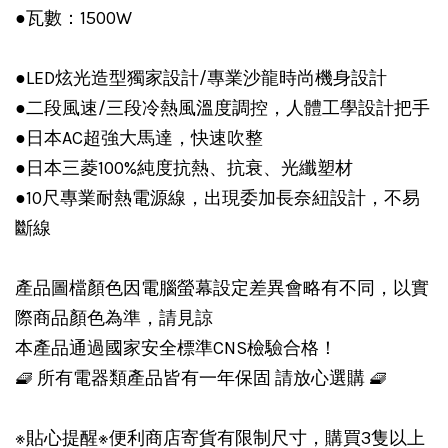
●瓦數：1500W
●LED炫光造型獨家設計/專業沙龍時尚機身設計
●二段風速/三段冷熱風溫度調控，人體工學設計把手
●日本AC超強大馬達，快速吹整
●日本三菱100%純度抗熱、抗衰、光纖塑材
●10尺專業耐熱電源線，出現委加長奈紐設計，不易
斷線
產品圖檔顏色因電腦螢幕設定差異會略有不同，以實
際商品顏色為準，請見諒
本產品通過國家安全標準CNS檢驗合格！
🧇 所有電器類產品皆有一年保固 請放心選購 🧇
※貼心提醒※便利商店寄貨有限制尺寸，購買3隻以上