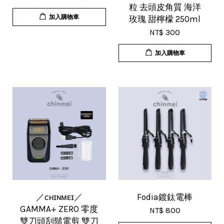
粒 去頭皮角質 海洋
加入購物車
玫瑰 甜檸檬 250ml
NT$ 300
加入購物車
／ᴄʜɪɴᴍᴇɪ／
Fodia鍍鈦電棒
GAMMA+ ZERO 零度
NT$ 800
雙刀頭刮鬍電剪 雙刀