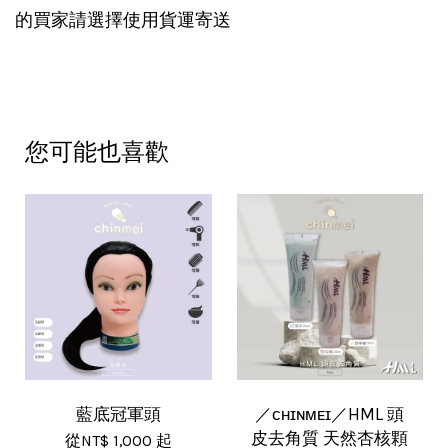
的買家請選擇使用貨運寄送
您可能也喜歡
藍底冠軍頭
／ᴄʜɪɴᴍᴇɪ／HML 頭
皮去角質 天然杏核顆
從
NT$ 1,000
起