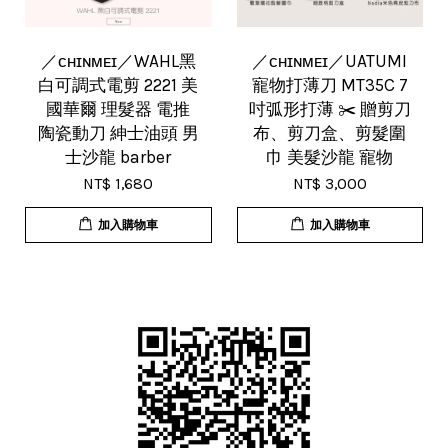
／ᴄʜɪɴᴍᴇɪ／WAHL黑
／ᴄʜɪɴᴍᴇɪ／UATUMI
白可調式電剪 2221 美
寵物打薄刀 MT35C 7
國華爾 理髮器 電推
吋弧形打薄 ✂️ 贈剪刀
陶瓷動刀 紳士油頭 男
布、剪刀盒、剪髮圍
士沙龍 barber
巾 美髮沙龍 寵物
NT$ 1,680
NT$ 3,000
加入購物車
加入購物車