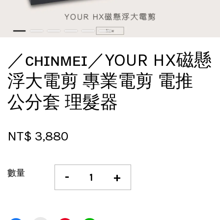
／ᴄʜɪɴᴍᴇɪ／YOUR HX磁懸
浮大電剪 專業電剪 電推
公分套 理髮器
NT$ 3,880
數量
-
+