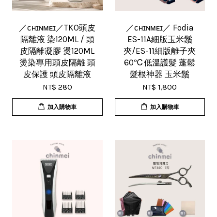
／ᴄʜɪɴᴍᴇɪ／TKO頭皮
／ᴄʜɪɴᴍᴇɪ／ Fodia
隔離液 染120ML / 頭
ES-11A細版玉米鬚
皮隔離凝膠 燙120ML
夾/ES-11細版離子夾
燙染專用頭皮隔離 頭
60℃低溫護髮 蓬鬆
皮保護 頭皮隔離液
髮根神器 玉米鬚
NT$ 280
NT$ 1,800
加入購物車
加入購物車