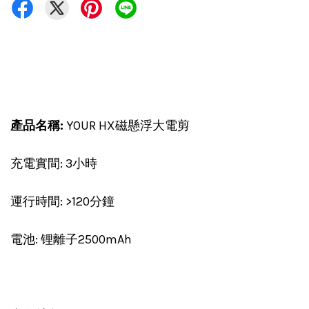
產品名稱:
YOUR HX磁懸浮大電剪
充電實間: 3小時
運行時間: >120分鐘
電池: 锂離子2500mAh