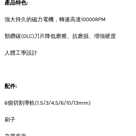
產品特色:
強大持久的磁力電機，轉速高達10000RPM
類鑽碳(DLC)刀片降低磨擦、抗磨損、増強硬度
人體工學設計
配件:
6個切割導軌(1.5/3/4.5/6/10/13mm)
刷子