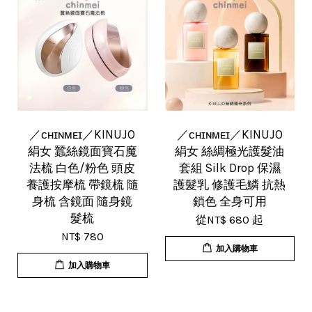
／ᴄʜɪɴᴍᴇɪ／KINUJO
／ᴄʜɪɴᴍᴇɪ／KINUJO
絹女 蠶絲鏡面寶石魔
絹女 絲綢極光護髮油
法梳 白色/粉色 頭皮
套組 Silk Drop 保濕
養護按摩梳 帶鏡梳 隨
護髮乳 修護毛鱗 抗熱
身梳 含鏡面 隨身鏡
鎖色 全身可用
髮梳
從
NT$ 680
起
NT$ 780
加入購物車
加入購物車