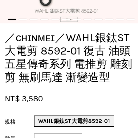
／ᴄʜɪɴᴍᴇɪ／WAHL銀鈦ST
大電剪 8592-01 復古 油頭
五星傳奇系列 電推剪 雕刻
剪 無刷馬達 漸變造型
NT$ 3,580
WAHL銀鈦ST大電剪8592-01
規格