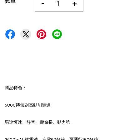
數量
-
+
商品特色：
5800轉無刷高動能馬達
馬達恆速、靜音、壽命長、動力強
2600mAh鋰電池，充電60分鐘，可運行180分鐘