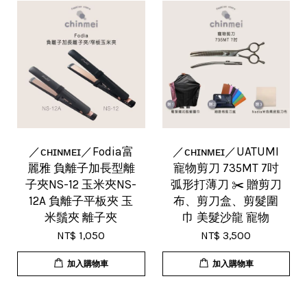
／ᴄʜɪɴᴍᴇɪ／Fodia富
／ᴄʜɪɴᴍᴇɪ／UATUMI
麗雅 負離子加長型離
寵物剪刀 735MT 7吋
子夾NS-12 玉米夾NS-
弧形打薄刀 ✂️ 贈剪刀
12A 負離子平板夾 玉
布、剪刀盒、剪髮圍
米鬚夾 離子夾
巾 美髮沙龍 寵物
NT$ 1,050
NT$ 3,500
加入購物車
加入購物車