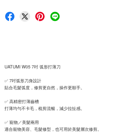
UATUMI W05 7吋 弧形打薄刀
✅ 7吋弧形刀身設計
貼合毛髮弧度，修剪更自然，操作更順手。
✅ 高精密打薄齒槽
打薄均勻不卡毛，梳剪流暢，減少拉扯感。
✅ 寵物／美髮兩用
適合寵物美容、毛髮修型，也可用於美髮層次修剪。