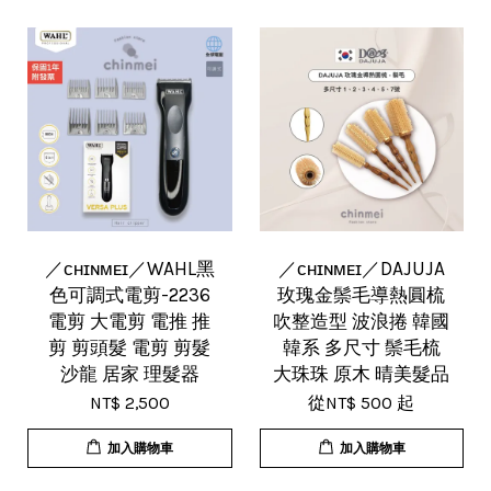
／ᴄʜɪɴᴍᴇɪ／WAHL黑
／ᴄʜɪɴᴍᴇɪ／DAJUJA
色可調式電剪-2236
玫瑰金鬃毛導熱圓梳
電剪 大電剪 電推 推
吹整造型 波浪捲 韓國
剪 剪頭髮 電剪 剪髮
韓系 多尺寸 鬃毛梳
沙龍 居家 理髮器
大珠珠 原木 晴美髮品
NT$ 2,500
從
NT$ 500
起
加入購物車
加入購物車