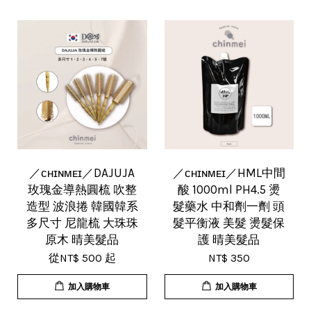
／ᴄʜɪɴᴍᴇɪ／DAJUJA
／ᴄʜɪɴᴍᴇɪ／HML中間
玫瑰金導熱圓梳 吹整
酸 1000ml PH4.5 燙
造型 波浪捲 韓國韓系
髮藥水 中和劑一劑 頭
多尺寸 尼龍梳 大珠珠
髮平衡液 美髮 燙髮保
原木 晴美髮品
護 晴美髮品
從
NT$ 500
起
NT$ 350
加入購物車
加入購物車