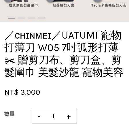
／ᴄʜɪɴᴍᴇɪ／UATUMI 寵物
打薄刀 W05 7吋弧形打薄
✂️ 贈剪刀布、剪刀盒、剪
髮圍巾 美髮沙龍 寵物美容
NT$ 3,000
數量
-
+