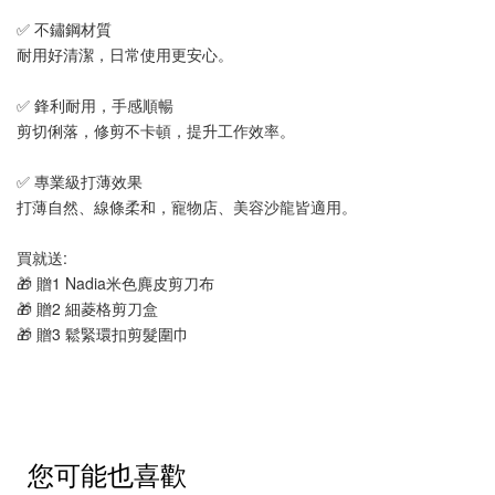
✅ 不鏽鋼材質
耐用好清潔，日常使用更安心。
✅ 鋒利耐用，手感順暢
剪切俐落，修剪不卡頓，提升工作效率。
✅ 專業級打薄效果
打薄自然、線條柔和，寵物店、美容沙龍皆適用。
買就送:
🎁 贈1 Nadia米色麂皮剪刀布
🎁 贈2 細菱格剪刀盒
🎁 贈3 鬆緊環扣剪髮圍巾
您可能也喜歡