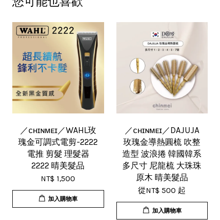
您可能也喜歡
／ᴄʜɪɴᴍᴇɪ／WAHL玫
／ᴄʜɪɴᴍᴇɪ／DAJUJA
瑰金可調式電剪-2222
玫瑰金導熱圓梳 吹整
電推 剪髮 理髮器
造型 波浪捲 韓國韓系
2222 晴美髮品
多尺寸 尼龍梳 大珠珠
原木 晴美髮品
NT$ 1,500
從
NT$ 500
起
加入購物車
加入購物車