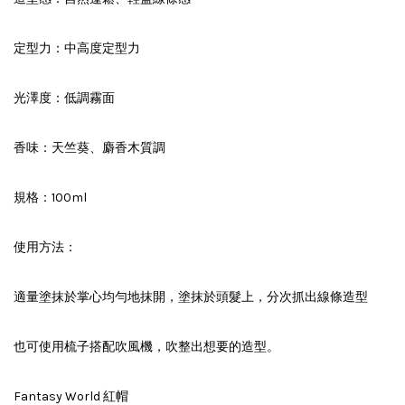
定型力：中高度定型力
光澤度：低調霧面
香味：天竺葵、麝香木質調
規格：100ml
使用方法：
適量塗抹於掌心均勻地抹開，塗抹於頭髮上，分次抓出線條造型
也可使用梳子搭配吹風機，吹整出想要的造型。
Fantasy World 紅帽