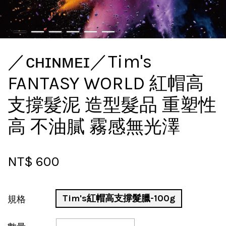
／ᴄʜɪɴᴍᴇɪ／Tim's
FANTASY WORLD 紅帽高
支撐髮泥 造型髮品 重塑性
高 不油膩 霧感無光澤
NT$ 600
Tim's紅帽高支撐髮臘-100g
規格