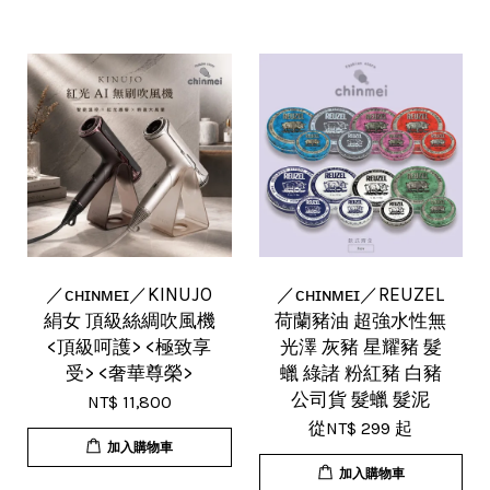
／ᴄʜɪɴᴍᴇɪ／KINUJO
／ᴄʜɪɴᴍᴇɪ／REUZEL
絹女 頂級絲綢吹風機
荷蘭豬油 超強水性無
<頂級呵護> <極致享
光澤 灰豬 星耀豬 髮
受> <奢華尊榮>
蠟 綠諸 粉紅豬 白豬
公司貨 髮蠟 髮泥
NT$ 11,800
從
NT$ 299
起
加入購物車
加入購物車