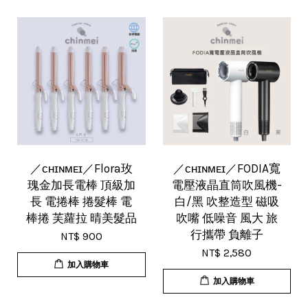
／ᴄʜɪɴᴍᴇɪ／Flora玫
／ᴄʜɪɴᴍᴇɪ／FODIA寬
瑰金加長電棒 頂級加
電壓液晶直筒吹風機-
長 電捲棒 捲髮棒 電
白/黑 吹整造型 磁吸
棒捲 芙蘿拉 晴美髮品
吹嘴 低噪音 風大 旅
行攜帶 負離子
NT$ 900
NT$ 2,580
加入購物車
加入購物車