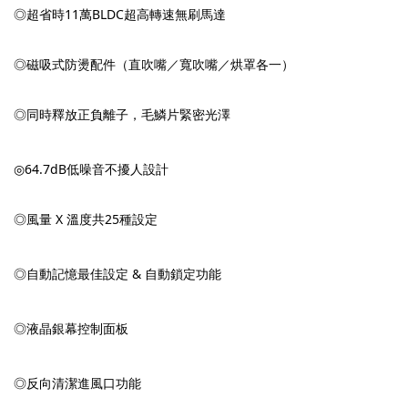
◎
超省時11萬BLDC超高轉速無刷馬達
◎
磁吸式防燙配件（直吹嘴／寬吹嘴／烘罩各一）
◎同時釋放正負離子，毛鱗片緊密光澤
◎64.7dB低噪音不擾人設計
◎風量 X 溫度共25種設定
◎自動記憶最佳設定 & 自動鎖定功能
◎液晶銀幕控制面板
◎反向清潔進風口功能