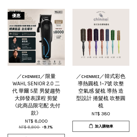
優惠
／ᴄʜɪɴᴍᴇɪ／限量
／ᴄʜɪɴᴍᴇɪ／韓式彩色
WAHL SENIOR 2.0 二
導熱圓梳 1~7號 吹整
代 華爾 5星 男髮趨勢
空氣感 髮梳 導熱 造
大師發表課程 剪髮
型設計 捲髮梳 吹整圓
《此商品限宅配 先付
梳
款》
NT$ 380
NT$ 8,000
加入購物車
NT$ 8,800
-9.1%