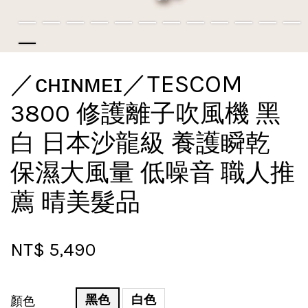
／ᴄʜɪɴᴍᴇɪ／TESCOM
3800 修護離子吹風機 黑
白 日本沙龍級 養護瞬乾
保濕大風量 低噪音 職人推
薦 晴美髮品
NT$ 5,490
黑色
白色
顏色