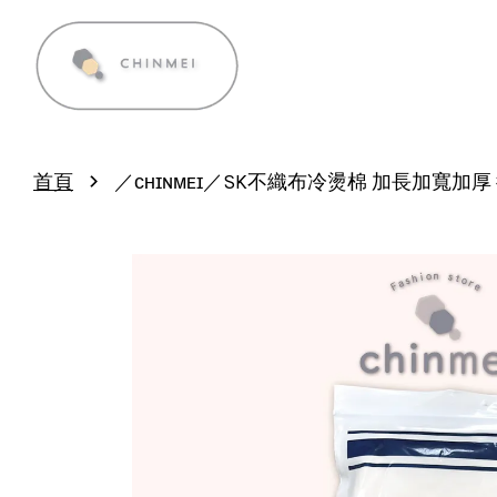
›
首頁
／ᴄʜɪɴᴍᴇɪ／SK不織布冷燙棉 加長加寬加厚