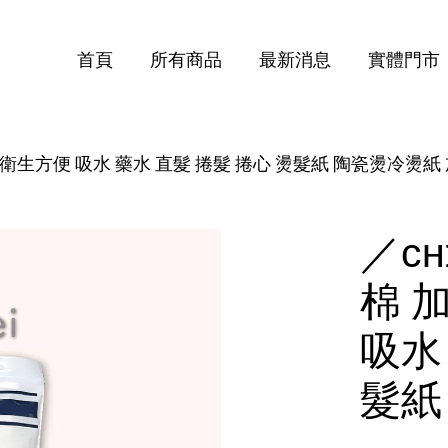
首頁
所有商品
最新消息
實體門市
 衛生方便 吸水 藥水 直髮 捲髮 捲心 燙髮紙 陶瓷燙冷燙紙
您的購物車目前還是空的。
繼續購物
／ᴄ
棉 
吸水
髮紙