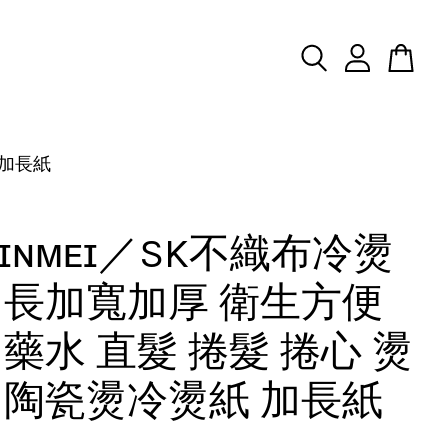
 加長紙
ʜɪɴᴍᴇɪ／SK不織布冷燙
加長加寬加厚 衛生方便
 藥水 直髮 捲髮 捲心 燙
 陶瓷燙冷燙紙 加長紙