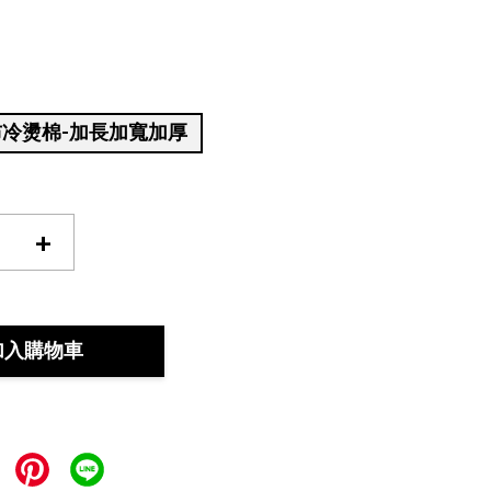
布冷燙棉-加長加寬加厚
+
加入購物車