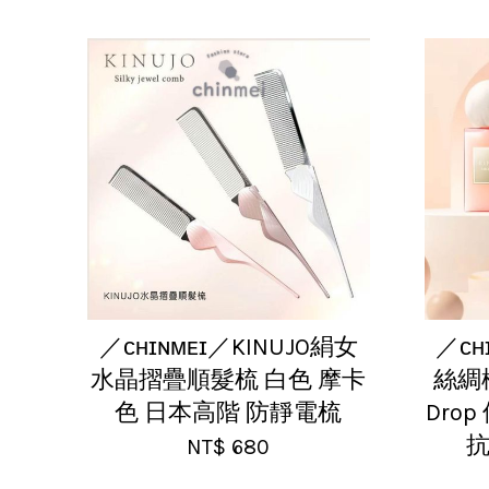
／ᴄʜɪɴᴍᴇɪ／KINUJO絹女
／ᴄʜ
水晶摺疊順髮梳 白色 摩卡
絲綢
色 日本高階 防靜電梳
Dro
抗
NT$ 680