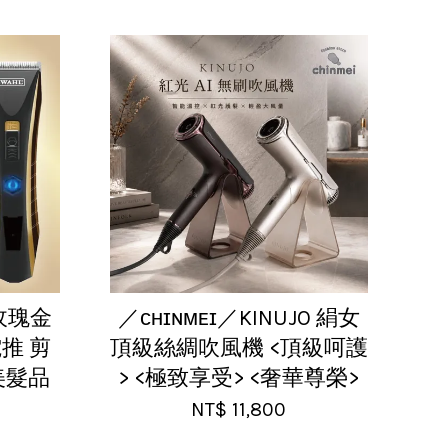
L玫瑰金
／ᴄʜɪɴᴍᴇɪ／KINUJO 絹女
電推 剪
頂級絲綢吹風機 <頂級呵護
晴美髮品
> <極致享受> <奢華尊榮>
NT$ 11,800