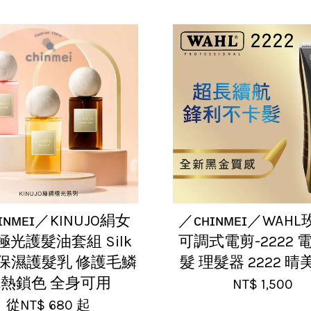
ɪɴᴍᴇɪ／KINUJO絹女
／ᴄʜɪɴᴍᴇɪ／WAH
極光護髮油套組 Silk
可調式電剪-2222 
p 保濕護髮乳 修護毛鱗
髮 理髮器 2222 
熱鎖色 全身可用
NT$ 1,500
從
NT$ 680
起