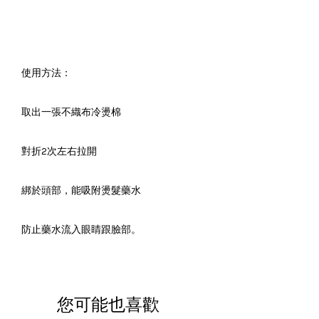
使用方法：
取出一張不織布冷燙棉
對折2次左右拉開
綁於頭部，能吸附燙髮藥水
防止藥水流入眼睛跟臉部。
您可能也喜歡