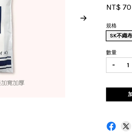
NT$ 70
規格
SK不織
數量
-