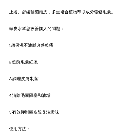
止癢、舒緩緊繃頭皮，多重複合植物萃取成分強健毛囊。
頭皮水幫您改善惱人的問題：
1.超保濕不油膩改善乾癢
2.甦醒毛囊細胞
3.調理皮屑.制菌
4.清除毛囊阻塞和油垢
5.有效抑制頭皮酸臭油垢味
使用方法：