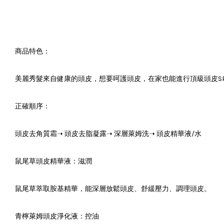
商品特色：
美麗秀髮來自健康的頭皮，想要呵護頭皮，在家也能進行頂級頭皮SP
正確順序：
頭皮去角質霜➝ 頭皮去脂凝露➝ 深層萊姆洗➝ 頭皮精華液/水
鼠尾草頭皮精華液：滋潤
鼠尾草萃取胺基精華，能深層放鬆頭皮、舒緩壓力、調理頭皮。
青檸萊姆頭皮淨化液：控油