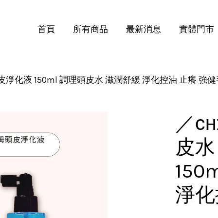
首頁
所有商品
最新消息
實體門市
頭皮淨化液 150ml 調理頭皮水 滋潤舒緩 淨化控油 止癢 強
您的購物車目前還是空的。
繼續購物
／ᴄʜ
皮水
15
淨化