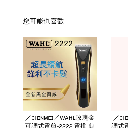
您可能也喜歡
／ᴄʜɪɴᴍᴇɪ／WAHL玫瑰金
／ᴄʜ
可調式電剪-2222 電推 剪
調式電