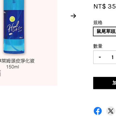
NT$ 3
規格
鼠尾草頭皮
數量
-