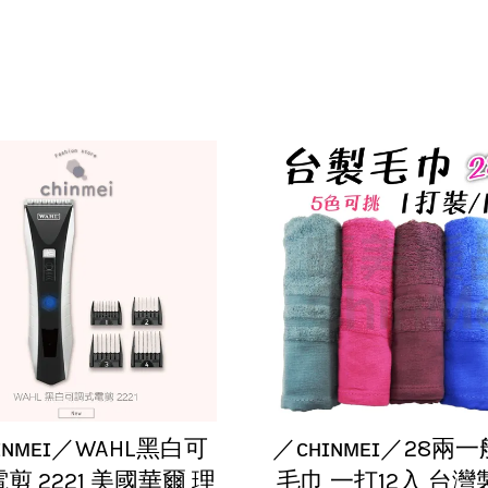
ɪɴᴍᴇɪ／WAHL黑白可
／ᴄʜɪɴᴍᴇɪ／28兩
剪 2221 美國華爾 理
毛巾 一打12入 台