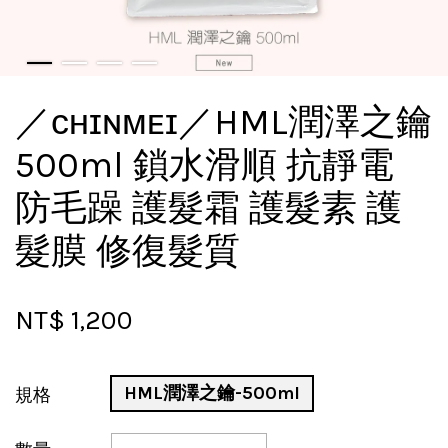
／ᴄʜɪɴᴍᴇɪ／HML潤澤之鑰
500ml 鎖水滑順 抗靜電
防毛躁 護髮霜 護髮素 護
髮膜 修復髮質
NT$ 1,200
HML潤澤之鑰-500ml
規格