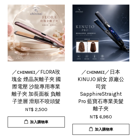
／ᴄʜɪɴᴍᴇɪ／FLORA玫
／ᴄʜɪɴᴍᴇɪ／日本
瑰金 煙晶灰離子夾 國
KINUJO 絹女 原廠公
際電壓 沙龍專用專業
司貨
離子夾 加長面板 負離
SapphireStraight
子塗層 滑順不咬頭髮
Pro 藍寶石專業美髮
離子夾
NT$ 2,500
NT$ 6,980
加入購物車
加入購物車