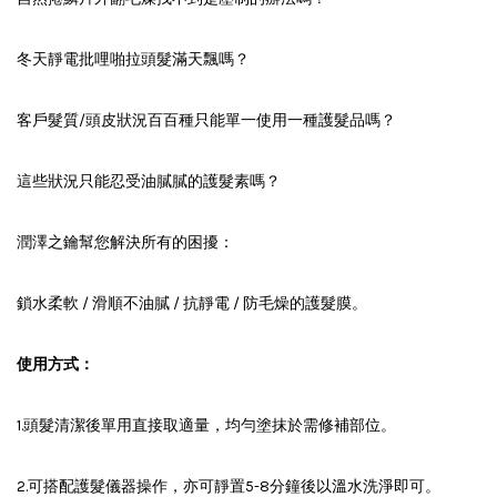
冬天靜電批哩啪拉頭髮滿天飄嗎？
客戶髮質/頭皮狀況百百種只能單一使用一種護髮品嗎？
這些狀況只能忍受油膩膩的護髮素嗎？
潤澤之鑰幫您解決所有的困擾：
鎖水柔軟 / 滑順不油膩 / 抗靜電 / 防毛燥的護髮膜。
使用方式：
1.頭髮清潔後單用直接取適量，均勻塗抹於需修補部位。
2.可搭配護髮儀器操作，亦可靜置5-8分鐘後以溫水洗淨即可。