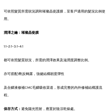
可依照髮質所需狀況調和璀璨晶瓷護膜，至客戶適用的髮況比例使
用。
潤澤之鑰：璀璨晶瓷膜
1:1–2:1–3:1–4:1
都可依照髮質狀況，所需的潤澤效果及滋潤度調整比例。
亦可搭配1劑反轉露，強健結構韌度彈性
及合鱗液修補CMC毛鱗吸收渠道，形成完整的內外修補結構護流
程。
保存方式：
避免陽光照射，應置於陰涼乾燥處。