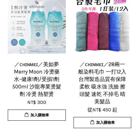
／ᴄʜɪɴᴍᴇɪ／美如夢
／ᴄʜɪɴᴍᴇɪ／28兩一
Merry Moon 冷燙藥
般染料毛巾 一打12入
水-健康1劑/受損1劑
台灣製造品質有保障
500ml 沙龍專業燙髮
柔軟 吸水強 洗臉 擦
劑 冷燙 熱塑燙
頭髮 速乾 不掉毛 晴
美髮品
NT$ 300
從
NT$ 450
起
加入購物車
加入購物車