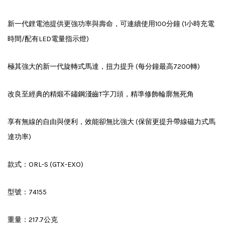
新一代鋰電池提供更強功率與壽命，可連續使用100分鐘 (1小時充電
時間/配有LED電量指示燈)
極其強大的新一代旋轉式馬達，扭力提升 (每分鐘最高7200轉)
改良至經典的精煅不鏽鋼淺齒T字刀頭，精準修飾輪廓無死角
享有無線的自由與便利，效能卻無比強大 (保留更提升帶線磁力式馬
達功率)
款式：ORL-S (GTX-EXO)
型號：74155
重量：217.7公克