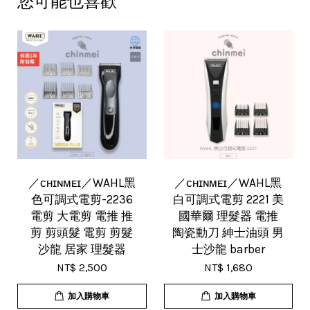
您可能也喜歡
／ᴄʜɪɴᴍᴇɪ／WAHL黑
／ᴄʜɪɴᴍᴇɪ／WAHL黑
色可調式電剪-2236
白可調式電剪 2221 美
電剪 大電剪 電推 推
國華爾 理髮器 電推
剪 剪頭髮 電剪 剪髮
陶瓷動刀 紳士油頭 男
沙龍 居家 理髮器
士沙龍 barber
NT$ 2,500
NT$ 1,680
加入購物車
加入購物車