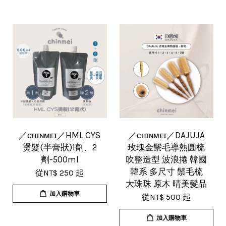
／ᴄʜɪɴᴍᴇɪ／HML CYS
／ᴄʜɪɴᴍᴇɪ／DAJUJA
燙髮(半膏狀)1劑、2
玫瑰金鬃毛導熱圓梳
劑-500ml
吹整造型 波浪捲 韓國
韓系 多尺寸 鬃毛梳
從
NT$ 250
起
大珠珠 原木 晴美髮品
加入購物車
從
NT$ 500
起
加入購物車