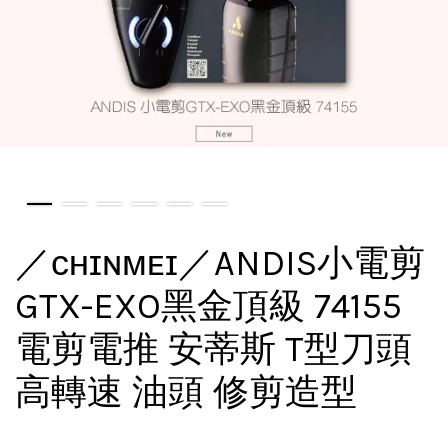
／ᴄʜɪɴᴍᴇɪ／ANDIS小電剪
GTX-EXO黑金頂級 74155
電剪電推 安蒂斯 T型刀頭
高轉速 油頭 修剪造型