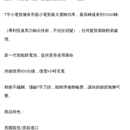
T字小電剪擁有市面小電剪最大運轉功率，最高轉速來到7200轉
（專利恆速馬力輸出技術，不拉扯頭髮），任何髮質都能輕易處
理。
新一代智能鋰電池，提供更長使用壽命
持續使用100分鐘，僅需1小時充電
精煅不鏽鋼、淺齒T字刀頭，能精準修飾輪廓，讓你的細節無懈可
擊。
商品特色：
美國製造/原裝進口