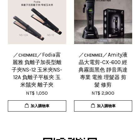
／ᴄʜɪɴᴍᴇɪ／Fodia富
／ᴄʜɪɴᴍᴇɪ／Amity液
麗雅 負離子加長型離
晶大電剪-CX-600 經
子夾NS-12 玉米夾NS-
典霧面黑色 靜音馬達
12A 負離子平板夾 玉
專業 電推 理髮器 剪
米鬚夾 離子夾
髮 修剪
NT$ 1,050
NT$ 2,900
加入購物車
加入購物車