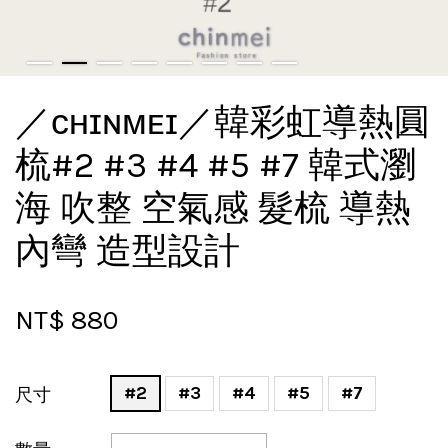
／ᴄʜɪɴᴍᴇɪ／韓彩虹導熱圓
梳#2 #3 #4 #5 #7 韓式瀏
海 吹整 空氣感 髮梳 導熱
內彎 造型設計
NT$ 880
#2
#3
#4
#5
#7
尺寸