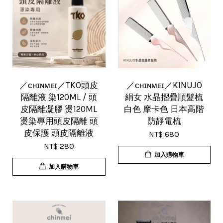
／ᴄʜɪɴᴍᴇɪ／TKO頭皮
／ᴄʜɪɴᴍᴇɪ／KINUJO
隔離液 染120ML / 頭
絹女 水晶摺疊順髮梳
皮隔離凝膠 燙120ML
白色 摩卡色 日本高階
燙染專用頭皮隔離 頭
防靜電梳
皮保護 頭皮隔離液
NT$ 680
NT$ 280
加入購物車
加入購物車