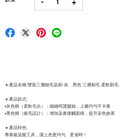
-
+
🔸產品名稱:雙面三層細毛染刷-灰、黑色 三層刷毛 柔軟刷毛 
🔸產品款式:
▪️灰色柄（柔軟毛尖）：細緻呵護髮絲，上藥均勻不卡膏
▪️黑色柄（曲毛設計）：增加染膏接觸面積，提升染色效果
🔸產品特色:
專業級染髮工具，讓上色更均勻、更省時！ 