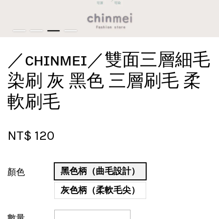
／ᴄʜɪɴᴍᴇɪ／雙面三層細毛
染刷 灰 黑色 三層刷毛 柔
軟刷毛
NT$ 120
黑色柄（曲毛設計）
顏色
灰色柄（柔軟毛尖）
數量