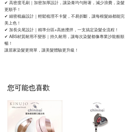
✔ 高密度毛刷｜加密加厚設計，讓染膏均勻附著，減少浪費，染髮
更順手！
✔ 細密梳齒設計｜輕鬆梳理不卡髮，不易折斷，讓每根髮絲都能完
美上色！
✔ 加長尖尾設計｜精準分區+高效攪拌，一支搞定染髮全流程！
✔ ABS材質耐用不變形｜持久耐用，讓每次染髮都像專業沙龍般順
暢！
讓居家染髮更簡單，讓美髮體驗更升級！ 
您可能也喜歡