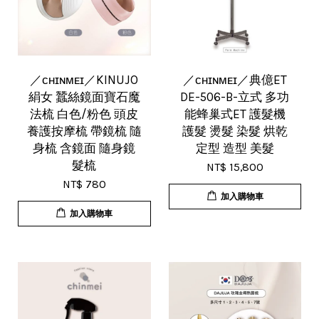
／ᴄʜɪɴᴍᴇɪ／KINUJO
／ᴄʜɪɴᴍᴇɪ／典億ET
絹女 蠶絲鏡面寶石魔
DE-506-B-立式 多功
法梳 白色/粉色 頭皮
能蜂巢式ET 護髮機
養護按摩梳 帶鏡梳 隨
護髮 燙髮 染髮 烘乾
身梳 含鏡面 隨身鏡
定型 造型 美髮
髮梳
NT$ 15,800
NT$ 780
加入購物車
加入購物車