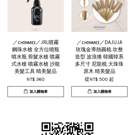
／ᴄʜɪɴᴍᴇɪ／JRL噴霧
／ᴄʜɪɴᴍᴇɪ／DAJUJA
鋼珠水槍 全方位噴瓶
玫瑰金導熱圓梳 吹整
噴水瓶 剪髮水槍 噴霧
造型 波浪捲 韓國韓系
式水槍 噴霧水槍 沙龍
多尺寸 尼龍梳 大珠珠
美髮工具 晴美髮品
原木 晴美髮品
NT$ 360
從
NT$ 500
起
加入購物車
加入購物車