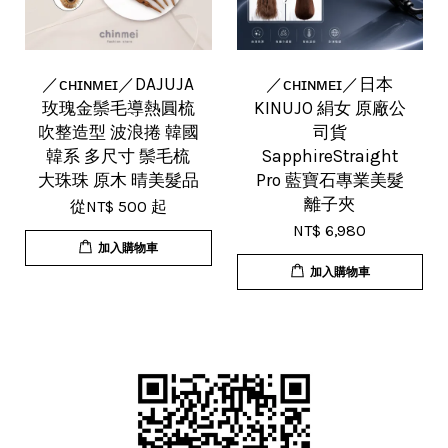
／ᴄʜɪɴᴍᴇɪ／DAJUJA
／ᴄʜɪɴᴍᴇɪ／日本
玫瑰金鬃毛導熱圓梳
KINUJO 絹女 原廠公
吹整造型 波浪捲 韓國
司貨
韓系 多尺寸 鬃毛梳
SapphireStraight
大珠珠 原木 晴美髮品
Pro 藍寶石專業美髮
離子夾
從
NT$ 500
起
NT$ 6,980
加入購物車
加入購物車