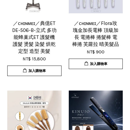
／ᴄʜɪɴᴍᴇɪ／典億ET
／ᴄʜɪɴᴍᴇɪ／Flora玫
DE-506-B-立式 多功
瑰金加長電棒 頂級加
能蜂巢式ET 護髮機
長 電捲棒 捲髮棒 電
護髮 燙髮 染髮 烘乾
棒捲 芙蘿拉 晴美髮品
定型 造型 美髮
NT$ 900
NT$ 15,800
加入購物車
加入購物車