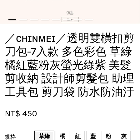
／ᴄʜɪɴᴍᴇɪ／透明雙橫扣剪
刀包-7入款 多色彩色 草綠
橘紅藍粉灰螢光綠紫 美髮
剪收納 設計師剪髮包 助理
工具包 剪刀袋 防水防油汙
NT$ 450
草綠
橘
紅
藍
粉
灰
規格