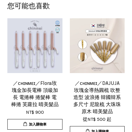
您可能也喜歡
／ᴄʜɪɴᴍᴇɪ／Flora玫
／ᴄʜɪɴᴍᴇɪ／DAJUJA
瑰金加長電棒 頂級加
玫瑰金導熱圓梳 吹整
長 電捲棒 捲髮棒 電
造型 波浪捲 韓國韓系
棒捲 芙蘿拉 晴美髮品
多尺寸 尼龍梳 大珠珠
原木 晴美髮品
NT$ 900
從
NT$ 500
起
加入購物車
加入購物車