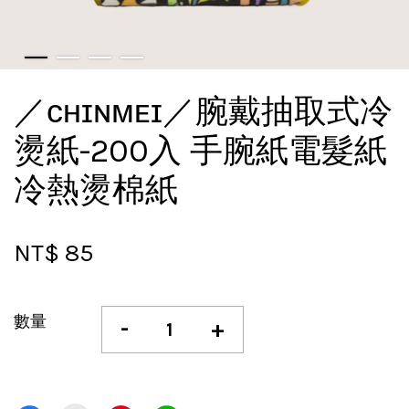
／ᴄʜɪɴᴍᴇɪ／腕戴抽取式冷
燙紙-200入 手腕紙電髮紙
冷熱燙棉紙
NT$ 85
數量
-
+