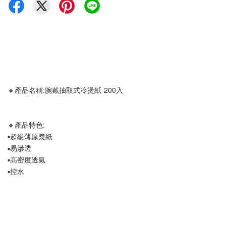
🔸產品名稱:腕戴抽取式冷燙紙-200入
🔸產品特色:
▪️超級薄原漿紙
▪️易滲透
▪️高密度透氣
▪️控水