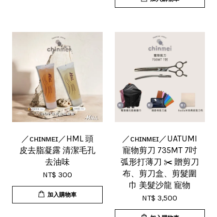
／ᴄʜɪɴᴍᴇɪ／HML 頭
／ᴄʜɪɴᴍᴇɪ／UATUMI
皮去脂凝露 清潔毛孔
寵物剪刀 735MT 7吋
去油味
弧形打薄刀 ✂️ 贈剪刀
布、剪刀盒、剪髮圍
NT$ 300
巾 美髮沙龍 寵物
加入購物車
NT$ 3,500