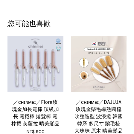
您可能也喜歡
／ᴄʜɪɴᴍᴇɪ／Flora玫
／ᴄʜɪɴᴍᴇɪ／DAJUJA
瑰金加長電棒 頂級加
玫瑰金鬃毛導熱圓梳
長 電捲棒 捲髮棒 電
吹整造型 波浪捲 韓國
棒捲 芙蘿拉 晴美髮品
韓系 多尺寸 鬃毛梳
大珠珠 原木 晴美髮品
NT$ 900