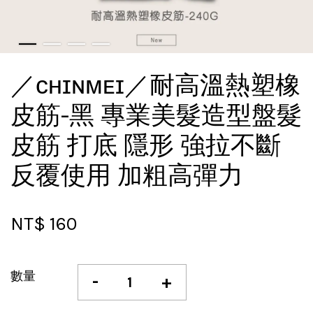
／ᴄʜɪɴᴍᴇɪ／耐高溫熱塑橡
皮筋-黑 專業美髮造型盤髮
皮筋 打底 隱形 強拉不斷
反覆使用 加粗高彈力
NT$ 160
數量
-
+