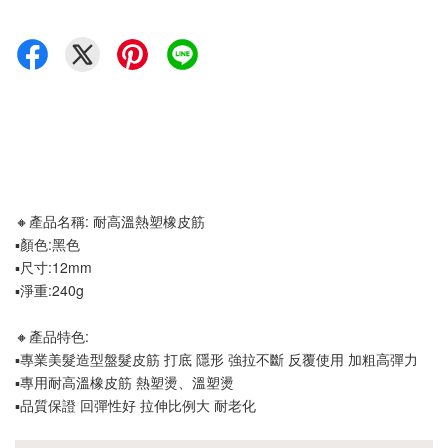
🔸產品名稱: 耐高溫熱塑橡皮筋
▪️顏色:黑色
▪️尺寸:12mm
▪️淨重:240g
🔸產品特色:
▪️專業美髮造型盤髮皮筋 打底 隱形 強拉不斷 反覆使用 加粗高彈力
▪️專用耐高溫橡皮筋 熱塑燙、溫塑燙
▪️品質保證 回彈性好 拉伸比例大 耐老化