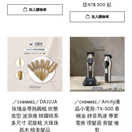
從
NT$ 500
起
加入購物車
加入購物車
／ᴄʜɪɴᴍᴇɪ／DAJUJA
／ᴄʜɪɴᴍᴇɪ／Amity液
玫瑰金導熱圓梳 吹整
晶小電剪-TX-500 香
造型 波浪捲 韓國韓系
檳金 靜音馬達 專業
多尺寸 尼龍梳 大珠珠
電推 理髮器 剪髮 修
原木 晴美髮品
剪