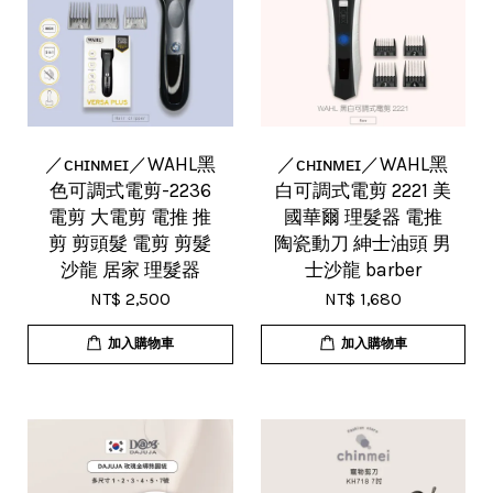
／ᴄʜɪɴᴍᴇɪ／WAHL黑
／ᴄʜɪɴᴍᴇɪ／WAHL黑
色可調式電剪-2236
白可調式電剪 2221 美
電剪 大電剪 電推 推
國華爾 理髮器 電推
剪 剪頭髮 電剪 剪髮
陶瓷動刀 紳士油頭 男
沙龍 居家 理髮器
士沙龍 barber
NT$ 2,500
NT$ 1,680
加入購物車
加入購物車