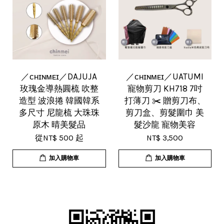
／ᴄʜɪɴᴍᴇɪ／DAJUJA
／ᴄʜɪɴᴍᴇɪ／UATUMI
玫瑰金導熱圓梳 吹整
寵物剪刀 KH718 7吋
造型 波浪捲 韓國韓系
打薄刀 ✂️ 贈剪刀布、
多尺寸 尼龍梳 大珠珠
剪刀盒、剪髮圍巾 美
原木 晴美髮品
髮沙龍 寵物美容
從
NT$ 500
起
NT$ 3,500
加入購物車
加入購物車