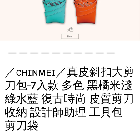
／ᴄʜɪɴᴍᴇɪ／真皮斜扣大剪
刀包-7入款 多色 黑橘米淺
綠水藍 復古時尚 皮質剪刀
收納 設計師助理 工具包
剪刀袋