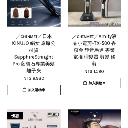
／ᴄʜɪɴᴍᴇɪ／日本
／ᴄʜɪɴᴍᴇɪ／Amity液
KINUJO 絹女 原廠公
晶小電剪-TX-500 香
司貨
檳金 靜音馬達 專業
SapphireStraight
電推 理髮器 剪髮 修
Pro 藍寶石專業美髮
剪
離子夾
NT$ 1,590
NT$ 6,980
加入購物車
加入購物車
優惠