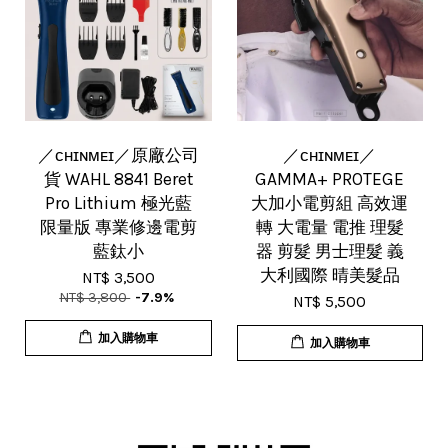
／ᴄʜɪɴᴍᴇɪ／原廠公司
／ᴄʜɪɴᴍᴇɪ／
貨 WAHL 8841 Beret
GAMMA+ PROTEGE
Pro Lithium 極光藍
大加小電剪組 高效運
限量版 專業修邊電剪
轉 大電量 電推 理髮
藍鈦小
器 剪髮 男士理髮 義
大利國際 晴美髮品
NT$ 3,500
NT$ 3,800
-7.9%
NT$ 5,500
加入購物車
加入購物車