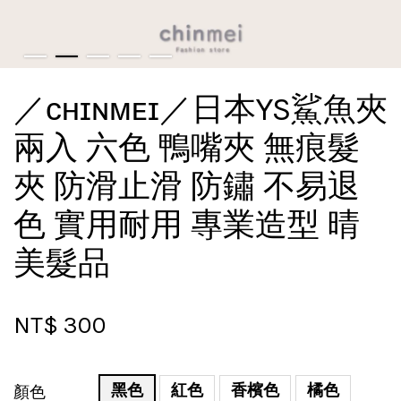
／ᴄʜɪɴᴍᴇɪ／日本YS鯊魚夾
兩入 六色 鴨嘴夾 無痕髮
夾 防滑止滑 防鏽 不易退
色 實用耐用 專業造型 晴
美髮品
NT$ 300
黑色
紅色
香檳色
橘色
顏色