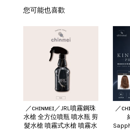
您可能也喜歡
／ᴄʜɪɴᴍᴇɪ／JRL噴霧鋼珠
／ᴄʜ
水槍 全方位噴瓶 噴水瓶 剪
髮水槍 噴霧式水槍 噴霧水
Sapph