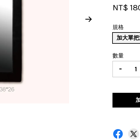
NT$ 18
規格
加大單把泡
數量
-