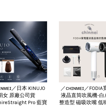
ɪɴᴍᴇɪ／日本 KINUJO
／ᴄʜɪɴᴍᴇɪ／FODI
絹女 原廠公司貨
液晶直筒吹風機-白/
ireStraight Pro 藍寶
整造型 磁吸吹嘴 低