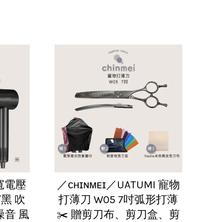
A寬電壓
／ᴄʜɪɴᴍᴇɪ／UATUMI 寵物
黑 吹
打薄刀 W05 7吋弧形打薄
噪音 風
✂️ 贈剪刀布、剪刀盒、剪