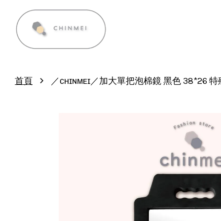
›
首頁
／ᴄʜɪɴᴍᴇɪ／加大單把泡棉鏡 黑色 38*26