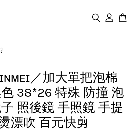
剪
ʜɪɴᴍᴇɪ／加大單把泡棉
色 38*26 特殊 防撞 泡
鏡子 照後鏡 手照鏡 手提
燙漂吹 百元快剪