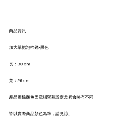
商品資訊：
加大單把泡棉鏡-黑色
長：38 cm
寬：26 cm
產品圖檔顏色因電腦螢幕設定差異會略有不同
皆以實際商品顏色為準，請見諒。