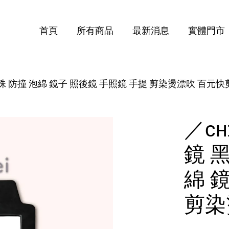
首頁
所有商品
最新消息
實體門市
 特殊 防撞 泡綿 鏡子 照後鏡 手照鏡 手提 剪染燙漂吹 百元快
您的購物車目前還是空的。
繼續購物
／ᴄ
鏡 黑
綿 
剪染