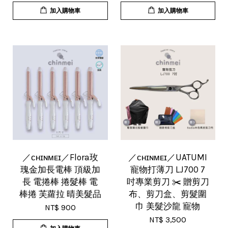
加入購物車
加入購物車
／ᴄʜɪɴᴍᴇɪ／Flora玫
／ᴄʜɪɴᴍᴇɪ／UATUMI
瑰金加長電棒 頂級加
寵物打薄刀 LJ700 7
長 電捲棒 捲髮棒 電
吋專業剪刀 ✂️ 贈剪刀
棒捲 芙蘿拉 晴美髮品
布、剪刀盒、剪髮圍
巾 美髮沙龍 寵物
NT$ 900
NT$ 3,500