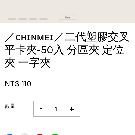
／ᴄʜɪɴᴍᴇɪ／二代塑膠交叉
平卡夾-50入 分區夾 定位
夾 一字夾
NT$ 110
數量
-
+