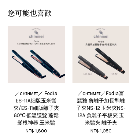
您可能也喜歡
／ᴄʜɪɴᴍᴇɪ／ Fodia
／ᴄʜɪɴᴍᴇɪ／Fodia富
ES-11A細版玉米鬚
麗雅 負離子加長型離
夾/ES-11細版離子夾
子夾NS-12 玉米夾NS-
60℃低溫護髮 蓬鬆
12A 負離子平板夾 玉
髮根神器 玉米鬚
米鬚夾 離子夾
NT$ 1,800
NT$ 1,050