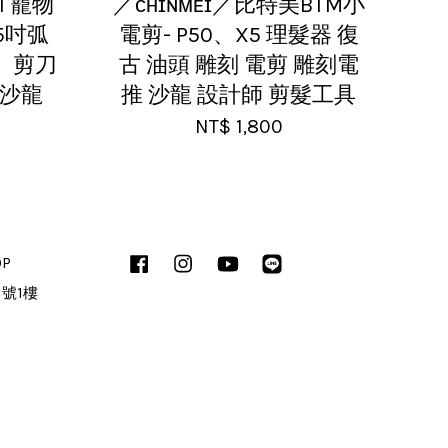
I 寵物
／ᴄʜɪɴᴍᴇɪ／比特美BTM小
25吋弧
電剪- P50、X5 理髮器 復
布、剪刀
古 油頭 雕刻 電剪 雕刻電
髮沙龍
推 沙龍 設計師 剪髮工具
NT$ 1,800
OP
Facebook
Instagram
YouTube
Line
1號1樓