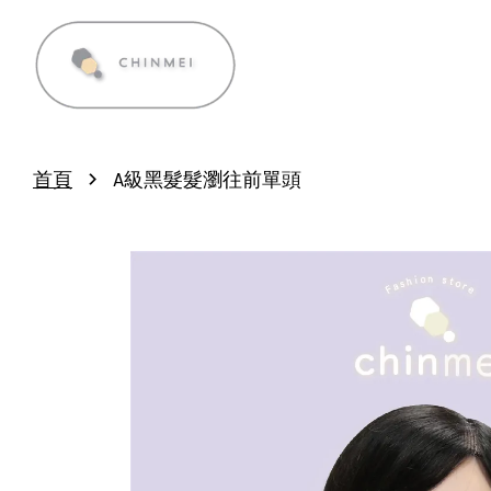
›
首頁
A級黑髮髮瀏往前單頭