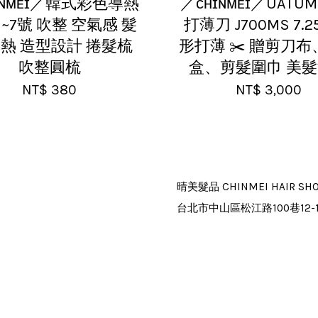
ɪɴᴍᴇɪ／韓式彩色導熱
／ᴄʜɪɴᴍᴇɪ／UATUM
1~7號 吹整 空氣感 髮
打薄刀 J700MS 7.
導熱 造型設計 捲髮梳
形打薄 ✂️ 贈剪刀
吹整圓梳
盒、剪髮圍巾 美
NT$ 380
NT$ 3,000
晴美髮品 CHINMEI HAIR SH
台北市中山區松江路100巷12-