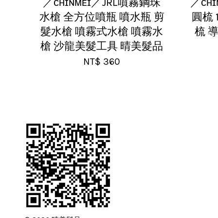
／ᴄʜɪɴᴍᴇɪ／JRL噴霧鋼珠
／ᴄʜ
水槍 全方位噴瓶 噴水瓶 剪
圓梳 
髮水槍 噴霧式水槍 噴霧水
梳 
槍 沙龍美髮工具 晴美髮品
NT$ 360