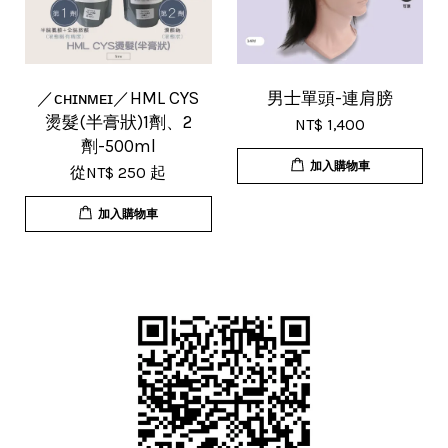
／ᴄʜɪɴᴍᴇɪ／HML CYS
男士單頭-連肩膀
燙髮(半膏狀)1劑、2
NT$ 1,400
劑-500ml
加入購物車
從
NT$ 250
起
加入購物車