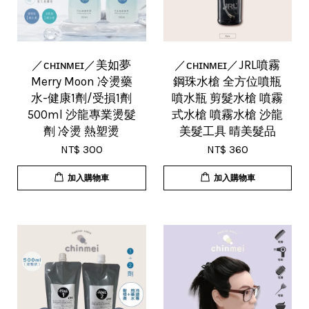
／ᴄʜɪɴᴍᴇɪ／美如夢
／ᴄʜɪɴᴍᴇɪ／JRL噴霧
Merry Moon 冷燙藥
鋼珠水槍 全方位噴瓶
水-健康1劑/受損1劑
噴水瓶 剪髮水槍 噴霧
500ml 沙龍專業燙髮
式水槍 噴霧水槍 沙龍
劑 冷燙 熱塑燙
美髮工具 晴美髮品
NT$ 300
NT$ 360
加入購物車
加入購物車