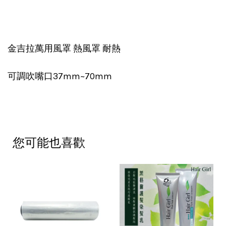
金吉拉萬用風罩 熱風罩 耐熱
可調吹嘴口37mm~70mm
您可能也喜歡