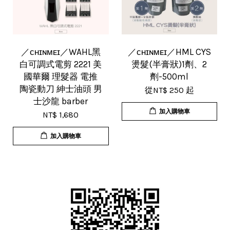
／ᴄʜɪɴᴍᴇɪ／WAHL黑
／ᴄʜɪɴᴍᴇɪ／HML CYS
白可調式電剪 2221 美
燙髮(半膏狀)1劑、2
國華爾 理髮器 電推
劑-500ml
陶瓷動刀 紳士油頭 男
從
NT$ 250
起
士沙龍 barber
加入購物車
NT$ 1,680
加入購物車