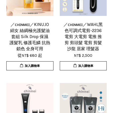
／ᴄʜɪɴᴍᴇɪ／KINUJO
／ᴄʜɪɴᴍᴇɪ／WAHL黑
絹女 絲綢極光護髮油
色可調式電剪-2236
套組 Silk Drop 保濕
電剪 大電剪 電推 推
護髮乳 修護毛鱗 抗熱
剪 剪頭髮 電剪 剪髮
鎖色 全身可用
沙龍 居家 理髮器
從
NT$ 680
起
NT$ 2,500
加入購物車
加入購物車