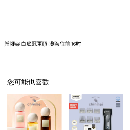
贈腳架 白底冠軍頭-瀏海往前 16吋
您可能也喜歡