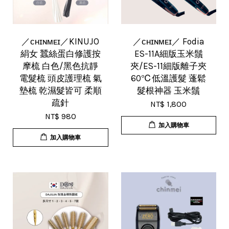
／ᴄʜɪɴᴍᴇɪ／KINUJO
／ᴄʜɪɴᴍᴇɪ／ Fodia
絹女 蠶絲蛋白修護按
ES-11A細版玉米鬚
摩梳 白色/黑色抗靜
夾/ES-11細版離子夾
電髮梳 頭皮護理梳 氣
60℃低溫護髮 蓬鬆
墊梳 乾濕髮皆可 柔順
髮根神器 玉米鬚
疏針
NT$ 1,800
NT$ 980
加入購物車
加入購物車