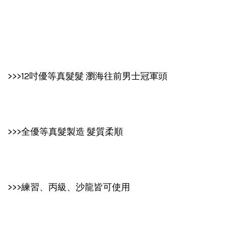
>>>12吋優等真髮髮 瀏海往前男士冠軍頭
>>>全優等真髮製造 髮質柔順
>>>練習、丙級、沙龍皆可使用