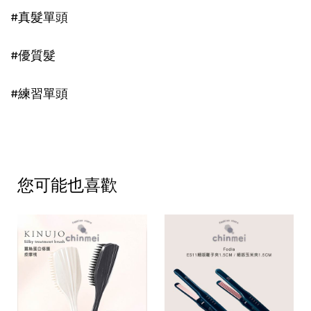
#真髮單頭
#優質髮
#練習單頭
您可能也喜歡