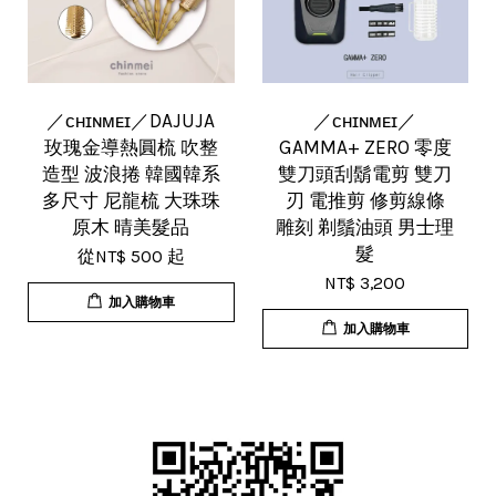
／ᴄʜɪɴᴍᴇɪ／DAJUJA
／ᴄʜɪɴᴍᴇɪ／
玫瑰金導熱圓梳 吹整
GAMMA+ ZERO 零度
造型 波浪捲 韓國韓系
雙刀頭刮鬍電剪 雙刀
多尺寸 尼龍梳 大珠珠
刃 電推剪 修剪線條
原木 晴美髮品
雕刻 剃鬚油頭 男士理
髮
從
NT$ 500
起
NT$ 3,200
加入購物車
加入購物車