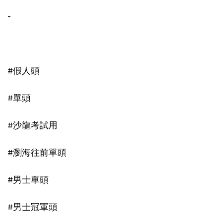
-
#假人頭
#單頭
#沙龍考試用
#瀏海往前單頭
#男士單頭
#男士冠軍頭