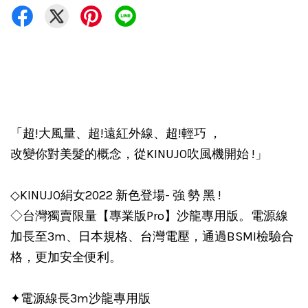
「超!大風量、超!遠紅外線、超!輕巧 ，
改變你對美髮的概念，從KINUJO吹風機開始 !」
◇KINUJO絹女2022 新色登場- 強 勢 黑 !
◇台灣獨賣限量【專業版Pro】沙龍專用版。電源線
加長至3m、日本規格、台灣電壓，通過BSMI檢驗合
格，更加安全便利。
✦電源線長3m沙龍專用版