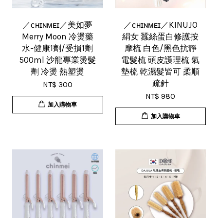
／ᴄʜɪɴᴍᴇɪ／美如夢
／ᴄʜɪɴᴍᴇɪ／KINUJO
Merry Moon 冷燙藥
絹女 蠶絲蛋白修護按
水-健康1劑/受損1劑
摩梳 白色/黑色抗靜
500ml 沙龍專業燙髮
電髮梳 頭皮護理梳 氣
劑 冷燙 熱塑燙
墊梳 乾濕髮皆可 柔順
疏針
NT$ 300
NT$ 980
加入購物車
加入購物車