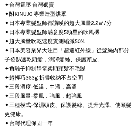
✦台灣電壓 台灣獨賣
✦附KINUJO 專業造型烘罩
✦日本專業髮型師都讚嘆的超大風量2.2㎥/分
✦日本專業髮型師滿意度5顆星的吹風機
✦超大風量吹乾速度實測縮減50%
✦日本美容業界大注目「超遠紅外線」從髮絲內部分
子發熱速乾頭髮，潤澤髮絲、保護頭皮。
✦負離子抑制靜電柔順頭髮不毛躁
✦超輕巧363g 折疊收納不占空間
✦三段溫度-低溫．中溫．高溫
✦三段風量-柔風．強風．超強風
✦三種模式-保濕頭皮、保護髮絲、提升光澤、使頭髮
更健康。
✦台灣代理保固一年