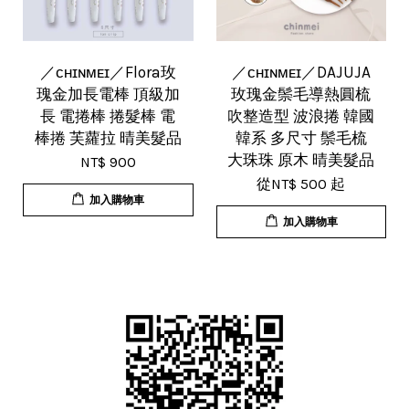
／ᴄʜɪɴᴍᴇɪ／Flora玫
／ᴄʜɪɴᴍᴇɪ／DAJUJA
瑰金加長電棒 頂級加
玫瑰金鬃毛導熱圓梳
長 電捲棒 捲髮棒 電
吹整造型 波浪捲 韓國
棒捲 芙蘿拉 晴美髮品
韓系 多尺寸 鬃毛梳
大珠珠 原木 晴美髮品
NT$ 900
從
NT$ 500
起
加入購物車
加入購物車