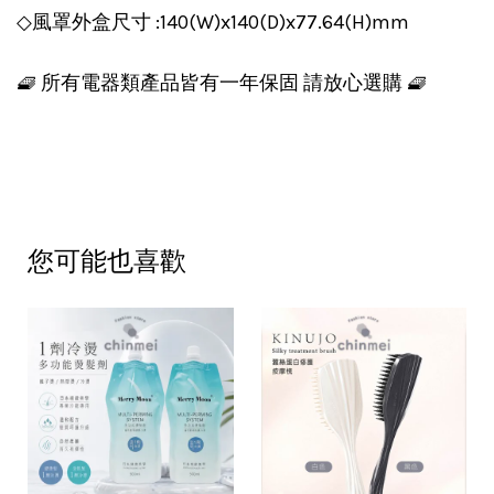
◇風罩外盒尺寸 :140(W)x140(D)x77.64(H)mm
🧇 所有電器類產品皆有一年保固 請放心選購 🧇
您可能也喜歡