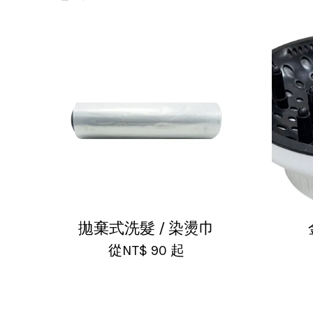
拋棄式洗髮 / 染燙巾
從
NT$ 90
起