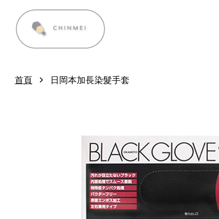
›
首頁
日岡本加長染髮手套