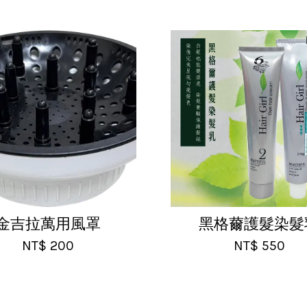
金吉拉萬用風罩
黑格薾護髮染髮
NT$ 200
NT$ 550