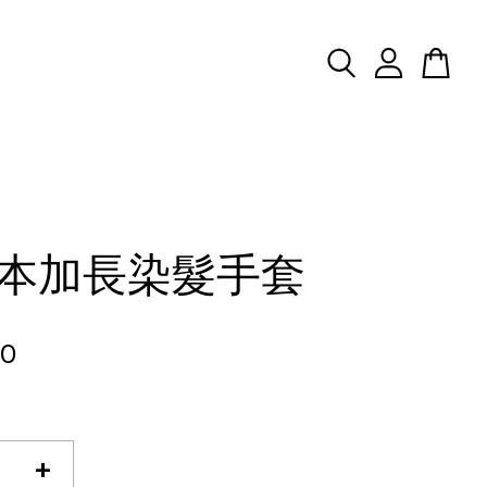
本加長染髮手套
00
+