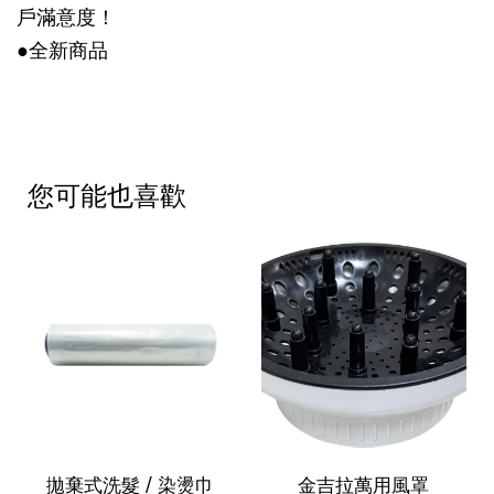
戶滿意度！
●全新商品
您可能也喜歡
拋棄式洗髮 / 染燙巾
金吉拉萬用風罩