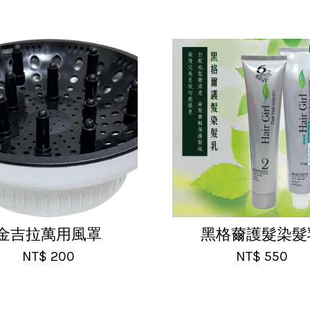
金吉拉萬用風罩
黑格薾護髮染髮
NT$ 200
NT$ 550