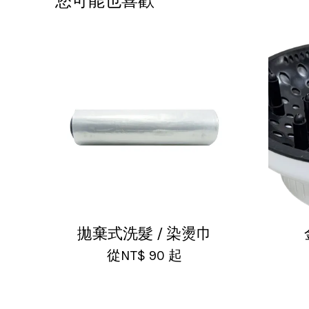
您可能也喜歡
拋棄式洗髮 / 染燙巾
從
NT$ 90
起