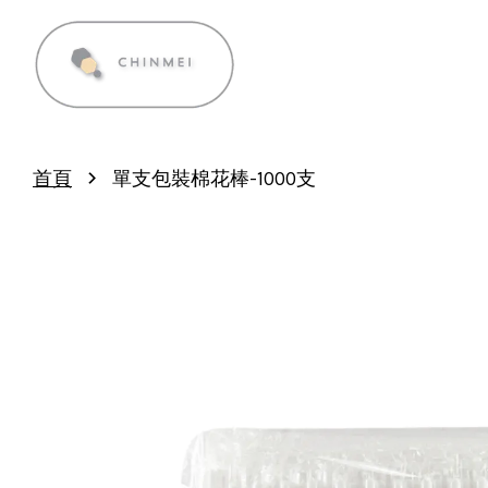
›
首頁
單支包裝棉花棒-1000支