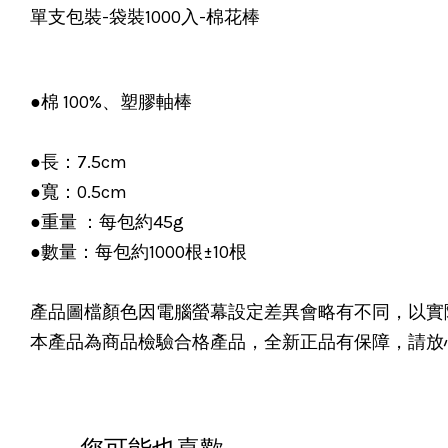
單支包裝-袋裝1000入-棉花棒
●棉 100%、塑膠軸棒
●長：7.5cm
●寬：0.5cm
●重量 ：每包約45g
●數量：每包約1000根±10根
產品圖檔顏色因電腦螢幕設定差異會略有不同，以實
本產品為商品檢驗合格產品，全新正品有保障，請放