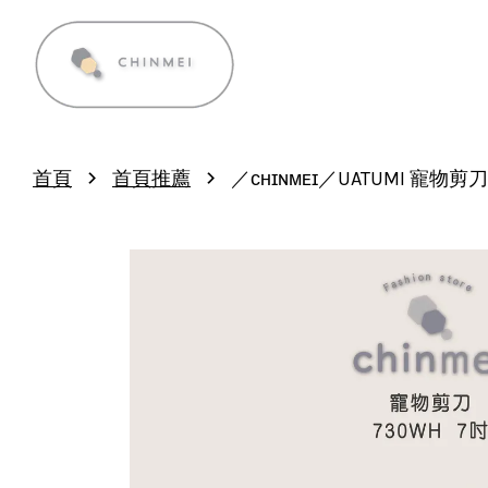
›
›
首頁
首頁推薦
／ᴄʜɪɴᴍᴇɪ／UATUMI 寵