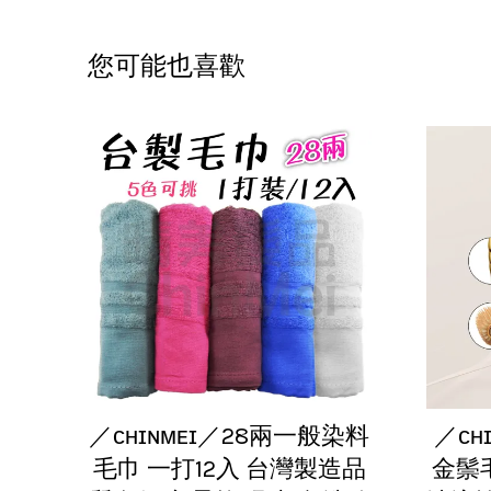
您可能也喜歡
／ᴄʜɪɴᴍᴇɪ／28兩一般染料
／ᴄʜ
毛巾 一打12入 台灣製造品
金鬃