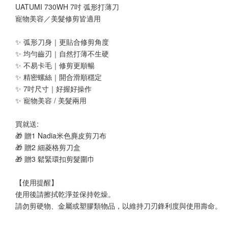
UATUMI 730WH 7吋 弧形打薄刀
寵物美容／美髮修剪皆適用
✨ 弧形刀身｜更貼合修剪角度
✨ 均勻齒刃｜自然打薄不生硬
✨ 不易卡毛｜修剪更順暢
✨ 精密螺絲｜開合滑順穩定
✨ 7吋尺寸｜好握好操作
✨ 寵物美容 / 美髮兩用
買就送:
🎁 贈1 Nadia米色麂皮剪刀布
🎁 贈2 細菱格剪刀盒
🎁 贈3 鬆緊環扣剪髮圍巾
【使用提醒】
使用後請擦拭乾淨並保持乾燥。
請勿剪硬物、金屬或塑膠類物品，以維持刀刃鋒利度與使用壽命。