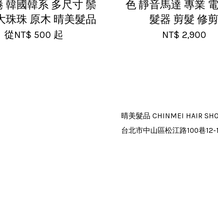
 韓國韓系 多尺寸 鬃
色 靜音馬達 專業 電
大珠珠 原木 晴美髮品
髮器 剪髮 修
從
NT$ 500
起
NT$ 2,900
晴美髮品 CHINMEI HAIR SH
台北市中山區松江路100巷12-