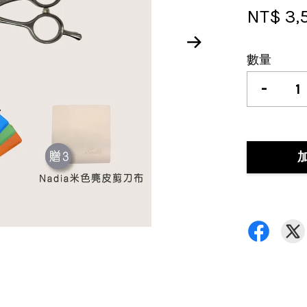
NT$ 3,
數量
-