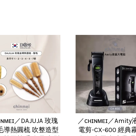
ɪɴᴍᴇɪ／DAJUJA 玫瑰
／ᴄʜɪɴᴍᴇɪ／Amit
毛導熱圓梳 吹整造型
電剪-CX-600 經