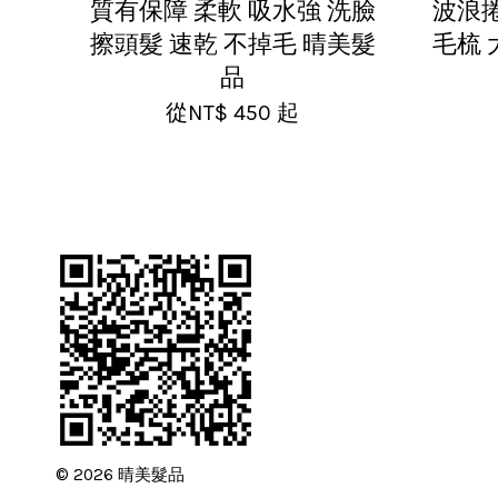
質有保障 柔軟 吸水強 洗臉
波浪捲
擦頭髮 速乾 不掉毛 晴美髮
毛梳 
品
從
NT$ 450
起
© 2026 晴美髮品