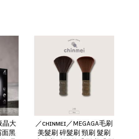
y液晶大
／ᴄʜɪɴᴍᴇɪ／MEGAGA毛刷
典霧面黑
美髮刷 碎髮刷 頸刷 髮刷