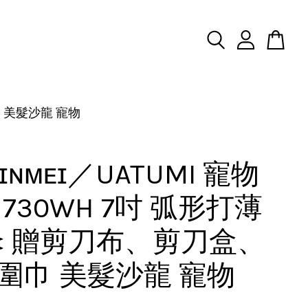
巾 美髮沙龍 寵物
ɪɴᴍᴇɪ／UATUMI 寵物
 730WH 7吋 弧形打薄
✂️ 贈剪刀布、剪刀盒、
圍巾 美髮沙龍 寵物