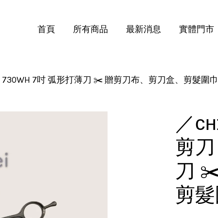
首頁
所有商品
最新消息
實體門市
物剪刀 730WH 7吋 弧形打薄刀 ✂️ 贈剪刀布、剪刀盒、剪髮圍
您的購物車目前還是空的。
繼續購物
／ᴄʜ
剪刀
刀 
剪髮